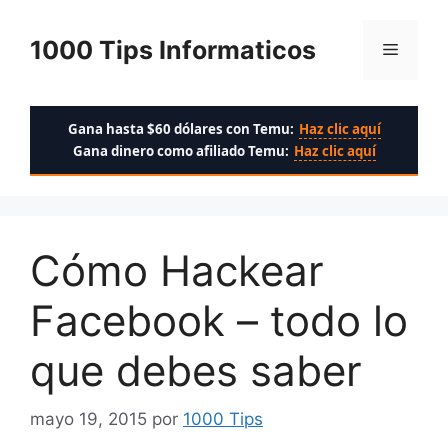
Saltar
al
1000 Tips Informaticos
Menú
contenido
Gana hasta $60 dólares con Temu:
Haz clic aquí
Gana dinero como afiliado Temu:
Haz clic aquí
Cómo Hackear
Facebook – todo lo
que debes saber
mayo 19, 2015
por
1000 Tips