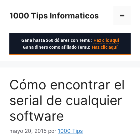
Saltar
al
1000 Tips Informaticos
Menú
contenido
Gana hasta $60 dólares con Temu:
Haz clic aquí
Gana dinero como afiliado Temu:
Haz clic aquí
Cómo encontrar el
serial de cualquier
software
mayo 20, 2015
por
1000 Tips