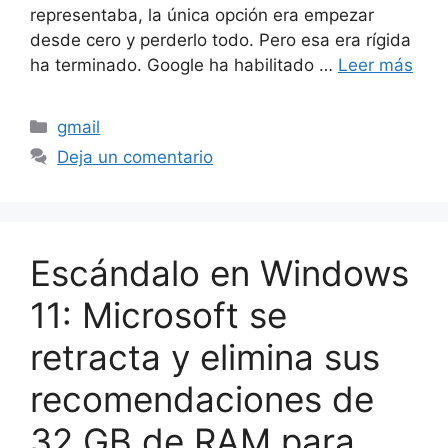
representaba, la única opción era empezar
desde cero y perderlo todo. Pero esa era rígida
ha terminado. Google ha habilitado …
Leer más
Categorías
gmail
Deja un comentario
Escándalo en Windows
11: Microsoft se
retracta y elimina sus
recomendaciones de
32 GB de RAM para