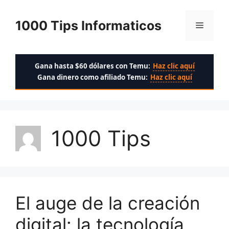
Saltar
al
1000 Tips Informaticos
Menú
contenido
Gana hasta $60 dólares con Temu:
Haz clic aquí
Gana dinero como afiliado Temu:
Haz clic aquí
1000 Tips
El auge de la creación
digital: la tecnología