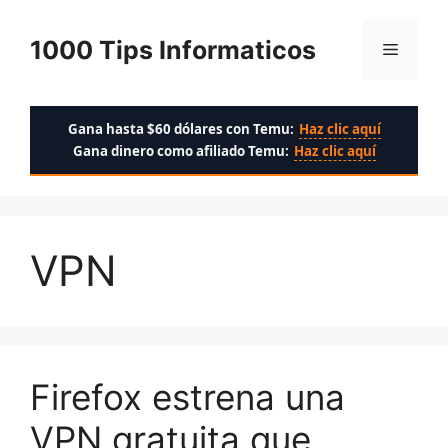
Saltar
al
1000 Tips Informaticos
Menú
contenido
Gana hasta $60 dólares con Temu:
Haz clic aquí
Gana dinero como afiliado Temu:
Haz clic aquí
VPN
Firefox estrena una
VPN gratuita que