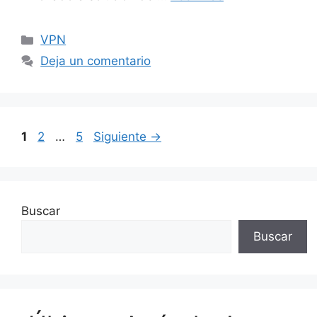
Categorías
VPN
Deja un comentario
Página
Página
Página
1
2
…
5
Siguiente
→
Buscar
Buscar