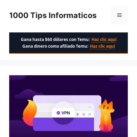
Saltar
al
1000 Tips Informaticos
Menú
contenido
Gana hasta $60 dólares con Temu:
Haz clic aquí
Gana dinero como afiliado Temu:
Haz clic aquí