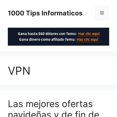
Saltar
al
1000 Tips Informaticos
Menú
contenido
Gana hasta $60 dólares con Temu:
Haz clic aquí
Gana dinero como afiliado Temu:
Haz clic aquí
VPN
Las mejores ofertas
navideñas y de fin de