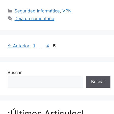
Categorías
Seguridad Informática
,
VPN
Deja un comentario
Página
Página
Página
←
Anterior
1
…
4
5
Buscar
Buscar
¡Últimos Artículos!