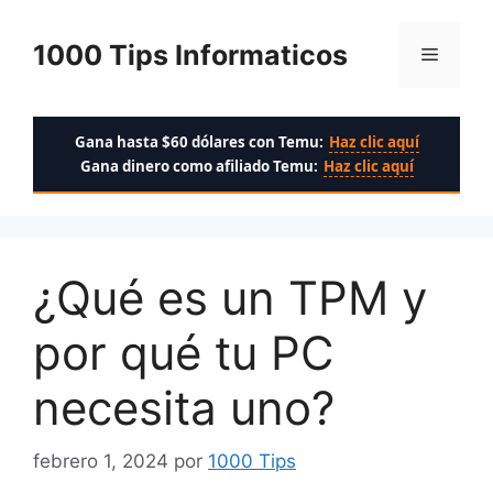
Saltar
al
1000 Tips Informaticos
Menú
contenido
Gana hasta $60 dólares con Temu:
Haz clic aquí
Gana dinero como afiliado Temu:
Haz clic aquí
¿Qué es un TPM y
por qué tu PC
necesita uno?
febrero 1, 2024
por
1000 Tips