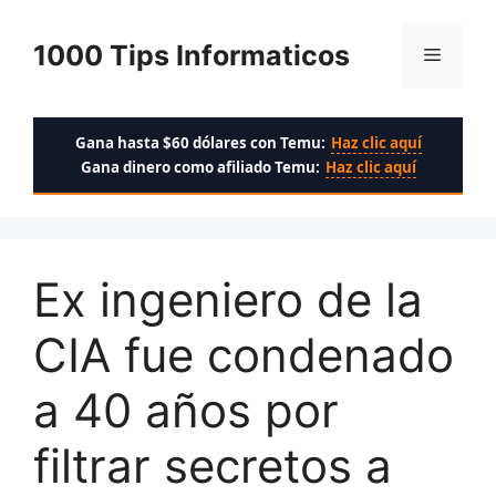
Saltar
al
1000 Tips Informaticos
Menú
contenido
Gana hasta $60 dólares con Temu:
Haz clic aquí
Gana dinero como afiliado Temu:
Haz clic aquí
Ex ingeniero de la
CIA fue condenado
a 40 años por
filtrar secretos a