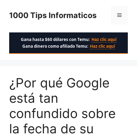
Saltar
al
1000 Tips Informaticos
Menú
contenido
Gana hasta $60 dólares con Temu:
Haz clic aquí
Gana dinero como afiliado Temu:
Haz clic aquí
¿Por qué Google
está tan
confundido sobre
la fecha de su