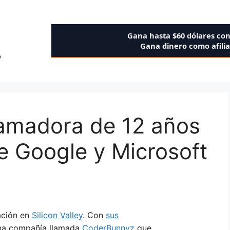
Gana hasta $60 dólares co
Gana dinero como afili
o
ramadora de 12 años
de Google y Microsoft
ación en
Silicon Valley
. Con
sus
una compañía llamada
CoderBunnyz
que