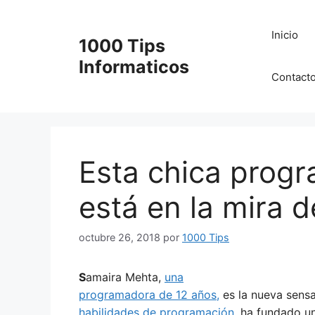
Saltar
al
Inicio
1000 Tips
contenido
Informaticos
Contact
Esta chica prog
está en la mira 
octubre 26, 2018
por
1000 Tips
S
amaira Mehta,
una
programadora de 12 años,
es la nueva sens
habilidades de programación
, ha fundado 