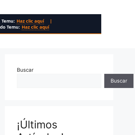
n Temu:
Haz clic aquí
|
ado Temu:
Haz clic aquí
Buscar
Buscar
¡Últimos