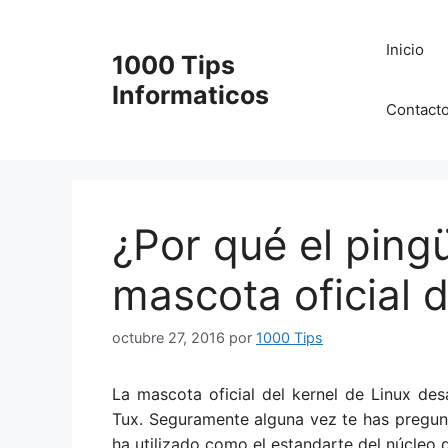
Saltar
al
Inicio
1000 Tips
contenido
Informaticos
Contact
¿Por qué el pingü
mascota oficial 
octubre 27, 2016
por
1000 Tips
La mascota oficial del kernel de Linux des
Tux. Seguramente alguna vez te has pregunt
ha utilizado como el estandarte del núcleo d