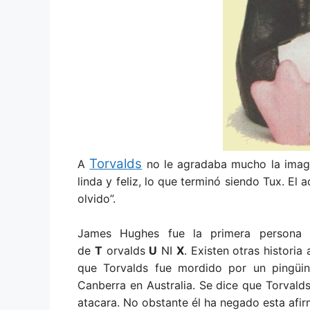
Torvalds
A
no le agradaba mucho la image
linda y feliz, lo que terminó siendo Tux. El a
olvido”.
James Hughes fue la primera persona 
de
T
orvalds
U
NI
X
. Existen otras histori
que Torvalds fue mordido por un pingüin
Canberra en Australia. Se dice que Torvald
atacara. No obstante él ha negado esta afir