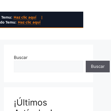
n Temu:
Haz clic aquí
|
ado Temu:
Haz clic aquí
Buscar
Buscar
¡Últimos