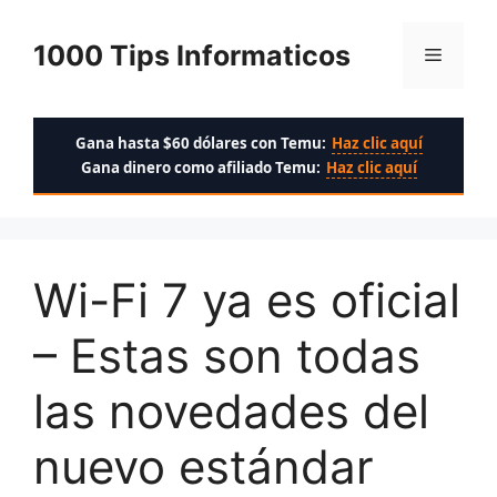
Saltar
al
1000 Tips Informaticos
Menú
contenido
Gana hasta $60 dólares con Temu:
Haz clic aquí
Gana dinero como afiliado Temu:
Haz clic aquí
Wi-Fi 7 ya es oficial
– Estas son todas
las novedades del
nuevo estándar