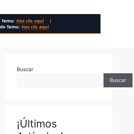
n Temu:
Haz clic aquí
|
ado Temu:
Haz clic aquí
Buscar
Buscar
¡Últimos