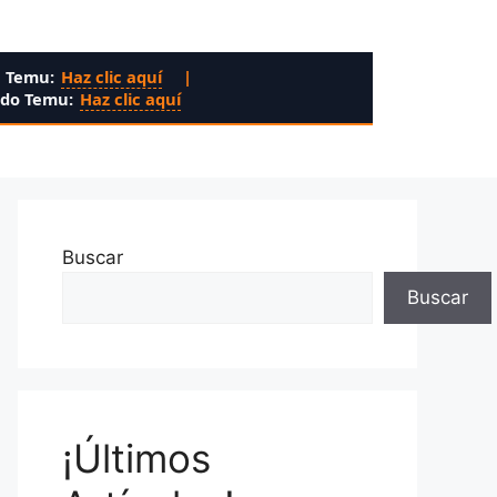
n Temu:
Haz clic aquí
|
ado Temu:
Haz clic aquí
Buscar
Buscar
¡Últimos