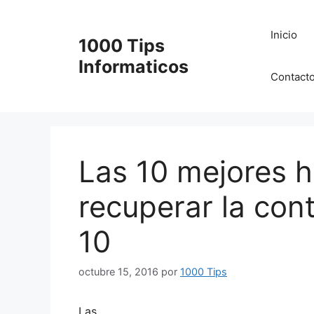
Saltar
al
Inicio
1000 Tips
contenido
Informaticos
Contact
Las 10 mejores 
recuperar la co
10
octubre 15, 2016
por
1000 Tips
Las