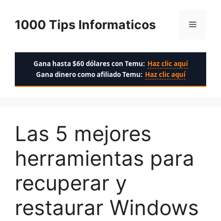
Saltar
al
1000 Tips Informaticos
Menú
contenido
Gana hasta $60 dólares con Temu:
Haz clic aquí
Gana dinero como afiliado Temu:
Haz clic aquí
Las 5 mejores
herramientas para
recuperar y
restaurar Windows