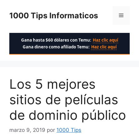
Saltar
al
1000 Tips Informaticos
Menú
contenido
Gana hasta $60 dólares con Temu:
Haz clic aquí
Gana dinero como afiliado Temu:
Haz clic aquí
Los 5 mejores
sitios de películas
de dominio público
marzo 9, 2019
por
1000 Tips