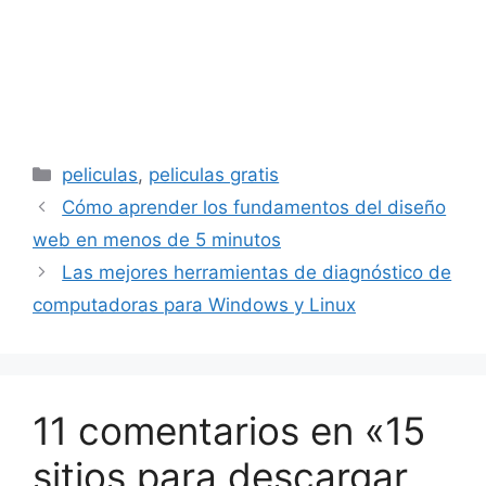
Categorías
peliculas
,
peliculas gratis
Cómo aprender los fundamentos del diseño
web en menos de 5 minutos
Las mejores herramientas de diagnóstico de
computadoras para Windows y Linux
11 comentarios en «15
sitios para descargar