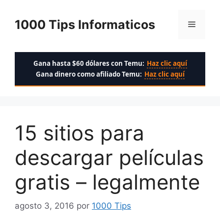
Saltar
al
1000 Tips Informaticos
Menú
contenido
Gana hasta $60 dólares con Temu:
Haz clic aquí
Gana dinero como afiliado Temu:
Haz clic aquí
15 sitios para
descargar películas
gratis – legalmente
agosto 3, 2016
por
1000 Tips