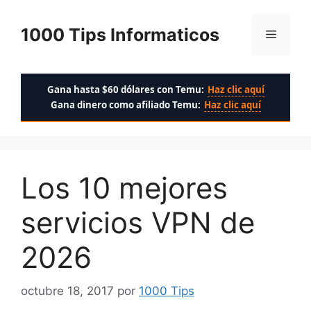
Saltar
al
1000 Tips Informaticos
Menú
contenido
Gana hasta $60 dólares con Temu:
Haz clic aquí
Gana dinero como afiliado Temu:
Haz clic aquí
Los 10 mejores
servicios VPN de
2026
octubre 18, 2017
por
1000 Tips