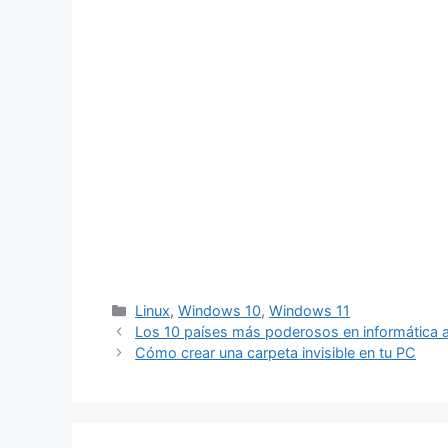
Categorías
Linux
,
Windows 10
,
Windows 11
Los 10 países más poderosos en informática a
Cómo crear una carpeta invisible en tu PC