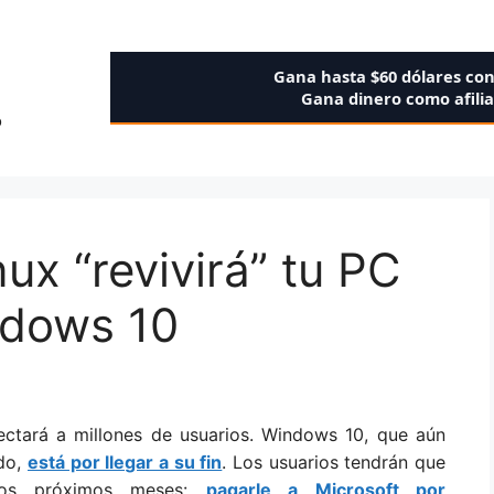
Gana hasta $60 dólares co
Gana dinero como afili
o
nux “revivirá” tu PC
indows 10
ctará a millones de usuarios. Windows 10, que aún
do,
está por llegar a su fin
. Los usuarios tendrán que
 los próximos meses:
pagarle a Microsoft por