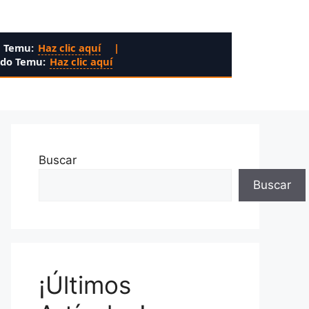
n Temu:
Haz clic aquí
|
ado Temu:
Haz clic aquí
Buscar
Buscar
¡Últimos