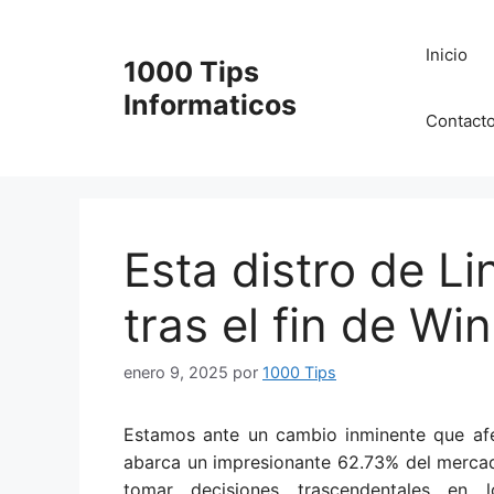
Saltar
al
Inicio
1000 Tips
contenido
Informaticos
Contact
Esta distro de Li
tras el fin de W
enero 9, 2025
por
1000 Tips
Estamos ante un cambio inminente que afe
abarca un impresionante 62.73% del merca
tomar decisiones trascendentales en