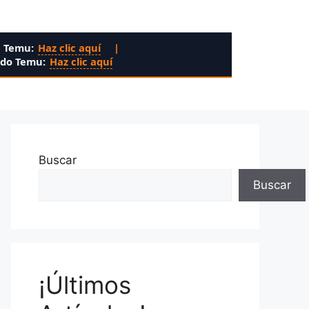
n Temu:
Haz clic aquí
|
ado Temu:
Haz clic aquí
Buscar
Buscar
¡Últimos