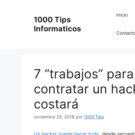
Saltar
al
Inicio
1000 Tips
contenido
Informaticos
Contact
7 “trabajos” par
contratar un hac
costará
noviembre 29, 2018
por
1000 Tips
Un hacker puede hacer todo
, desde secuest