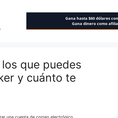
Gana hasta $60 dólares co
Gana dinero como afili
o
a los que puedes
ker y cuánto te
rar una cuenta de correo electrónico