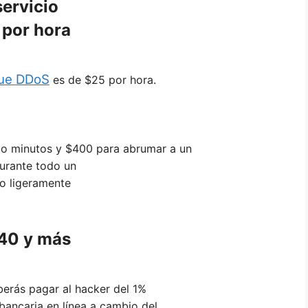
servicio
 por hora
ue DDoS
es de $25 por hora.
co minutos y $400 para abrumar a un
durante todo un
io ligeramente
 40 y más
erás pagar al hacker del 1%
bancaria en línea a cambio del