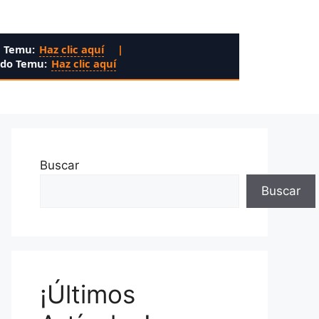
n Temu:
Haz clic aquí
|
ado Temu:
Haz clic aquí
Buscar
Buscar
¡Últimos