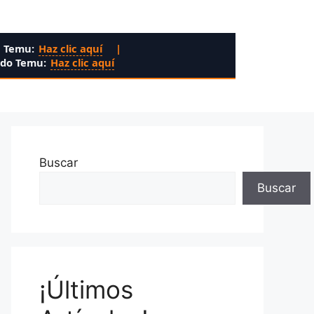
n Temu:
Haz clic aquí
|
ado Temu:
Haz clic aquí
Buscar
Buscar
¡Últimos