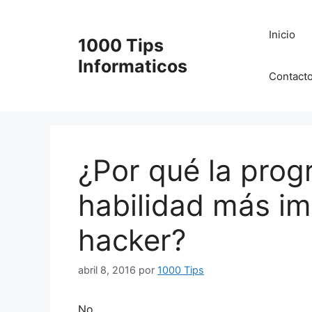
Saltar
al
Inicio
1000 Tips
contenido
Informaticos
Contact
¿Por qué la prog
habilidad más im
hacker?
abril 8, 2016
por
1000 Tips
No