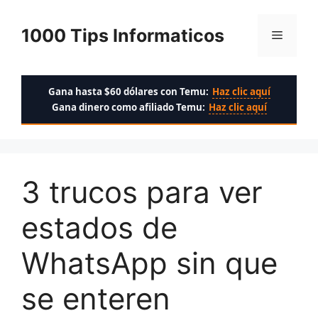
Saltar
al
1000 Tips Informaticos
Menú
contenido
Gana hasta $60 dólares con Temu:
Haz clic aquí
Gana dinero como afiliado Temu:
Haz clic aquí
3 trucos para ver
estados de
WhatsApp sin que
se enteren