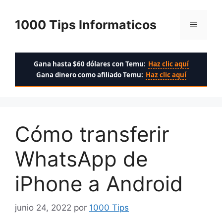
Saltar
al
1000 Tips Informaticos
Menú
contenido
Gana hasta $60 dólares con Temu:
Haz clic aquí
Gana dinero como afiliado Temu:
Haz clic aquí
Cómo transferir
WhatsApp de
iPhone a Android
junio 24, 2022
por
1000 Tips