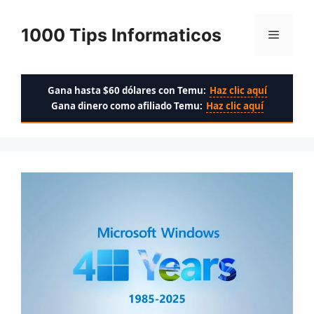
Saltar
al
1000 Tips Informaticos
Menú
contenido
Gana hasta $60 dólares con Temu:
Haz clic aquí
Gana dinero como afiliado Temu:
Haz clic aquí