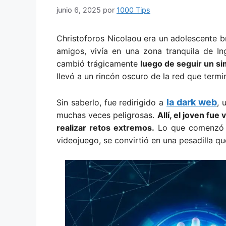
junio 6, 2025
por
1000 Tips
Christoforos Nicolaou era un adolescente br
amigos, vivía en una zona tranquila de Ing
cambió trágicamente
luego de seguir un si
llevó a un rincón oscuro de la red que termi
la dark web
Sin saberlo, fue redirigido a
, 
muchas veces peligrosas.
Allí, el joven fu
realizar retos extremos.
Lo que comenzó c
videojuego, se convirtió en una pesadilla q