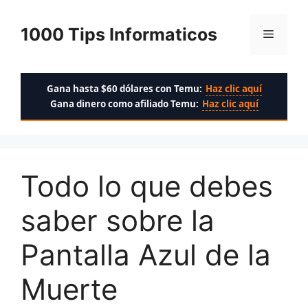
Saltar
al
1000 Tips Informaticos
Menú
contenido
Gana hasta $60 dólares con Temu:
Haz clic aquí
Gana dinero como afiliado Temu:
Haz clic aquí
Todo lo que debes
saber sobre la
Pantalla Azul de la
Muerte