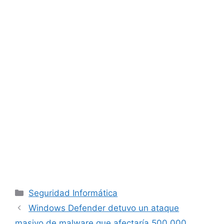
Categorías
Seguridad Informática
Windows Defender detuvo un ataque
masivo de malware que afectaría 500,000