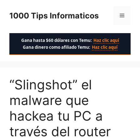
Saltar
al
1000 Tips Informaticos
Menú
contenido
Gana hasta $60 dólares con Temu:
Haz clic aquí
Gana dinero como afiliado Temu:
Haz clic aquí
“Slingshot” el
malware que
hackea tu PC a
través del router