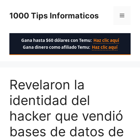
Saltar
al
1000 Tips Informaticos
Menú
contenido
Gana hasta $60 dólares con Temu:
Haz clic aquí
Gana dinero como afiliado Temu:
Haz clic aquí
Revelaron la
identidad del
hacker que vendió
bases de datos de