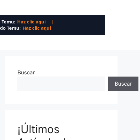
n Temu:
Haz clic aquí
|
ado Temu:
Haz clic aquí
Buscar
Buscar
¡Últimos