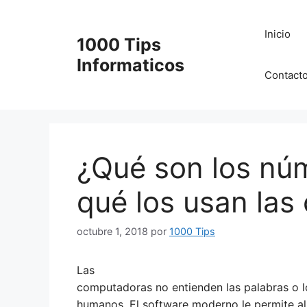
Saltar
al
Inicio
1000 Tips
contenido
Informaticos
Contact
¿Qué son los núm
qué los usan la
octubre 1, 2018
por
1000 Tips
Las
computadoras no entienden las palabras o 
humanos. El software moderno le permite al 