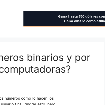
Gana hasta $60 dólares co
Gana dinero como afili
o
eros binarios y por
s computadoras?
los números como lo hacen los
usuario final ignorar esto, pero