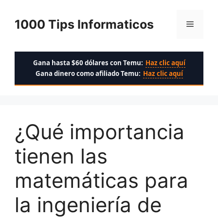
Saltar
al
1000 Tips Informaticos
Menú
contenido
Gana hasta $60 dólares con Temu:
Haz clic aquí
Gana dinero como afiliado Temu:
Haz clic aquí
¿Qué importancia
tienen las
matemáticas para
la ingeniería de