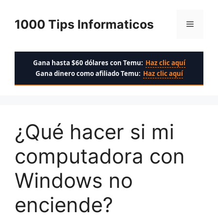
Saltar
al
1000 Tips Informaticos
Menú
contenido
Gana hasta $60 dólares con Temu:
Haz clic aquí
Gana dinero como afiliado Temu:
Haz clic aquí
¿Qué hacer si mi
computadora con
Windows no
enciende?