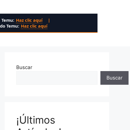
n Temu:
Haz clic aquí
|
ado Temu:
Haz clic aquí
Buscar
Buscar
¡Últimos