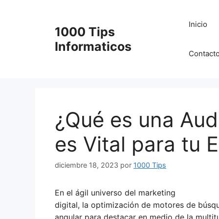
Saltar
al
Inicio
1000 Tips
contenido
Informaticos
Contact
¿Qué es una Audi
es Vital para tu E
diciembre 18, 2023
por
1000 Tips
En el ágil universo del marketing
digital, la optimización de motores de bús
angular para destacar en medio de la multit