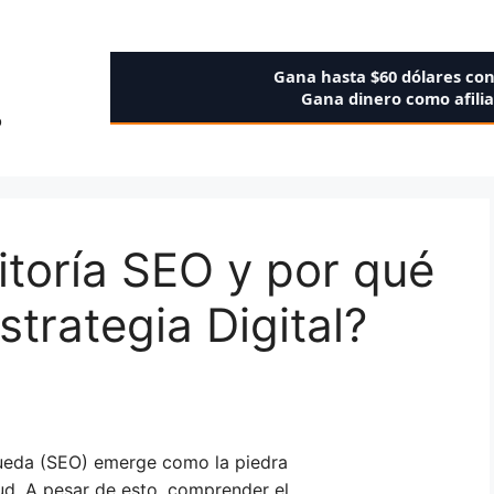
Gana hasta $60 dólares co
Gana dinero como afili
o
toría SEO y por qué
strategia Digital?
queda (SEO) emerge como la piedra
ud. A pesar de esto, comprender el