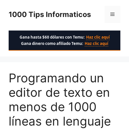
Saltar
al
1000 Tips Informaticos
Menú
contenido
Gana hasta $60 dólares con Temu:
Haz clic aquí
Gana dinero como afiliado Temu:
Haz clic aquí
Programando un
editor de texto en
menos de 1000
líneas en lenguaje