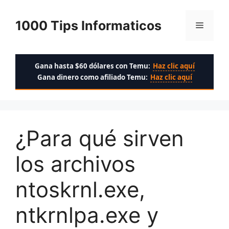
Saltar
al
1000 Tips Informaticos
Menú
contenido
Gana hasta $60 dólares con Temu:
Haz clic aquí
Gana dinero como afiliado Temu:
Haz clic aquí
¿Para qué sirven
los archivos
ntoskrnl.exe,
ntkrnlpa.exe y