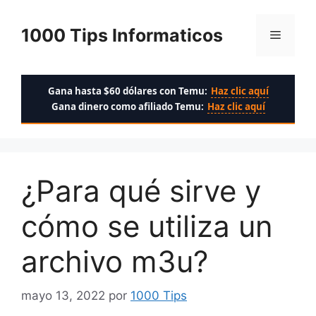
Saltar
al
1000 Tips Informaticos
Menú
contenido
Gana hasta $60 dólares con Temu:
Haz clic aquí
Gana dinero como afiliado Temu:
Haz clic aquí
¿Para qué sirve y
cómo se utiliza un
archivo m3u?
mayo 13, 2022
por
1000 Tips