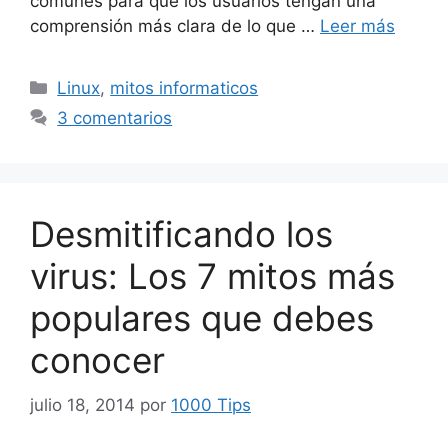
comunes para que los usuarios tengan una
comprensión más clara de lo que …
Leer más
Categorías
Linux
,
mitos informaticos
3 comentarios
Desmitificando los
virus: Los 7 mitos más
populares que debes
conocer
julio 18, 2014
por
1000 Tips