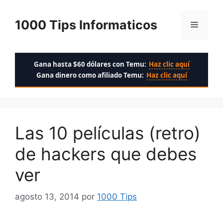
Saltar
al
1000 Tips Informaticos
Menú
contenido
Gana hasta $60 dólares con Temu:
Haz clic aquí
Gana dinero como afiliado Temu:
Haz clic aquí
Las 10 películas (retro)
de hackers que debes
ver
agosto 13, 2014
por
1000 Tips