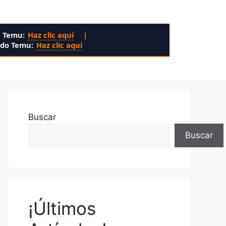
n Temu:
Haz clic aquí
|
ado Temu:
Haz clic aquí
Buscar
Buscar
¡Últimos