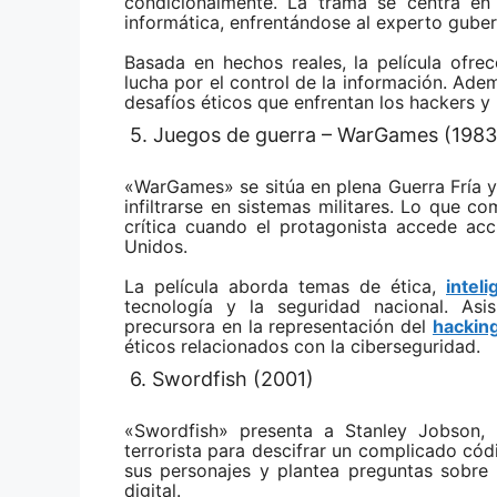
condicionalmente. La trama se centra en
informática, enfrentándose al experto gu
Basada en hechos reales, la película ofre
lucha por el control de la información. Adem
desafíos éticos que enfrentan los hackers y 
5. Juegos de guerra – WarGames (1983
«WarGames» se sitúa en plena Guerra Fría 
infiltrarse en sistemas militares. Lo que 
crítica cuando el protagonista accede ac
Unidos.
La película aborda temas de ética,
inteli
tecnología y la seguridad nacional.
Asi
precursora en la representación del
hacking
éticos relacionados con la ciberseguridad.
6. Swordfish (2001)
«Swordfish» presenta a Stanley Jobson, 
terrorista para descifrar un complicado cód
sus personajes y plantea preguntas sobre 
digital.