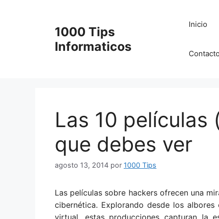
Saltar
al
Inicio
1000 Tips
contenido
Informaticos
Contact
Las 10 películas 
que debes ver
agosto 13, 2014
por
1000 Tips
Las películas sobre hackers ofrecen una mira
cibernética. Explorando desde los albores d
virtual, estas producciones capturan la