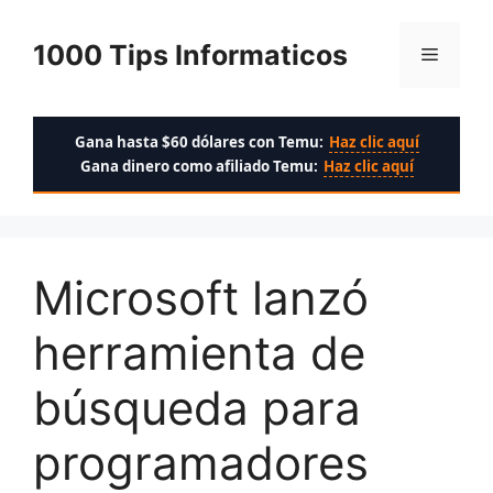
Saltar
al
1000 Tips Informaticos
Menú
contenido
Gana hasta $60 dólares con Temu:
Haz clic aquí
Gana dinero como afiliado Temu:
Haz clic aquí
Microsoft lanzó
herramienta de
búsqueda para
programadores