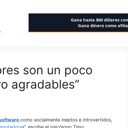
Gana hasta $60 dólares co
Gana dinero como afili
o
res son un poco
ero agradables”
 software
como socialmente ineptos e introvertidos,
omputadora
s”, escribe el psicólogo Timo