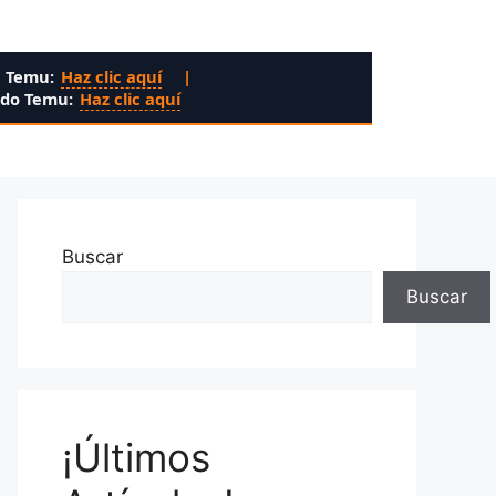
n Temu:
Haz clic aquí
|
ado Temu:
Haz clic aquí
Buscar
Buscar
¡Últimos