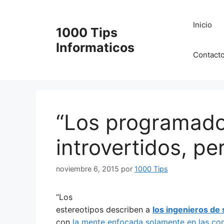
Saltar
al
Inicio
1000 Tips
contenido
Informaticos
Contact
“Los programado
introvertidos, p
noviembre 6, 2015
por
1000 Tips
“Los
estereotipos describen a
los ingenieros de
con
la mente enfocada solamente en las c