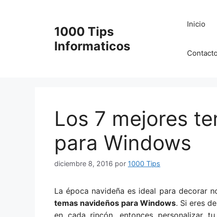
Saltar
al
Inicio
1000 Tips
contenido
Informaticos
Contact
Los 7 mejores t
para Windows
diciembre 8, 2016
por
1000 Tips
La época navideña es ideal para decorar n
temas navideños para Windows
. Si eres de
en cada rincón, entonces personalizar t