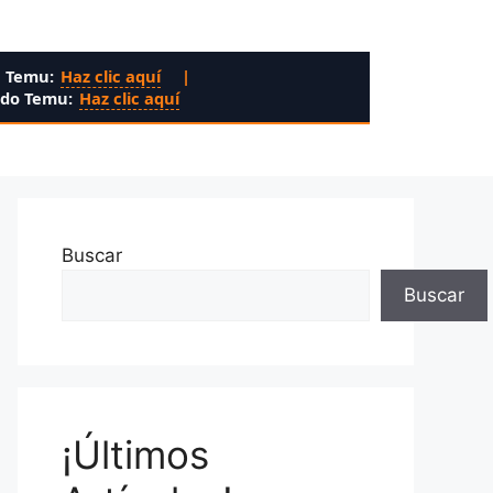
n Temu:
Haz clic aquí
|
ado Temu:
Haz clic aquí
Buscar
Buscar
¡Últimos