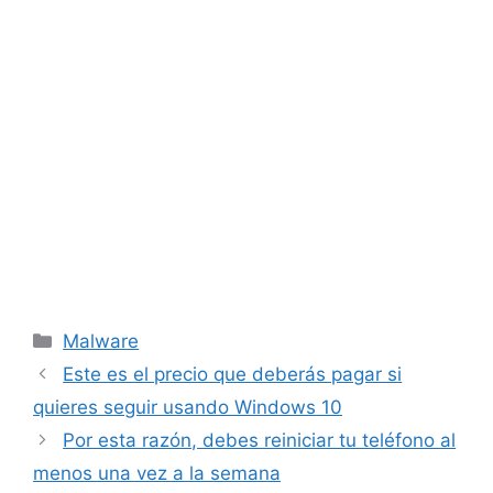
Categorías
Malware
Este es el precio que deberás pagar si
quieres seguir usando Windows 10
Por esta razón, debes reiniciar tu teléfono al
menos una vez a la semana