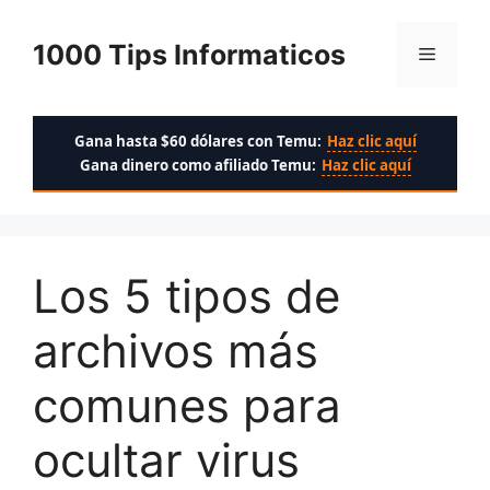
Saltar
al
1000 Tips Informaticos
Menú
contenido
Gana hasta $60 dólares con Temu:
Haz clic aquí
Gana dinero como afiliado Temu:
Haz clic aquí
Los 5 tipos de
archivos más
comunes para
ocultar virus