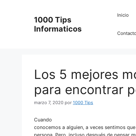
Saltar
al
Inicio
1000 Tips
contenido
Informaticos
Contact
Los 5 mejores m
para encontrar p
marzo 7, 2020
por
1000 Tips
Cuando
conocemos a alguien, a veces sentimos que 
persona. Pero, incluso después de pensar 