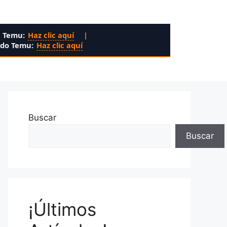
n Temu:
Haz clic aquí
|
ado Temu:
Haz clic aquí
Buscar
Buscar
¡Últimos