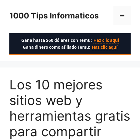
Saltar
al
1000 Tips Informaticos
Menú
contenido
Gana hasta $60 dólares con Temu:
Haz clic aquí
Gana dinero como afiliado Temu:
Haz clic aquí
Los 10 mejores
sitios web y
herramientas gratis
para compartir