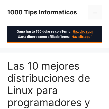
Saltar
al
1000 Tips Informaticos
Menú
contenido
Gana hasta $60 dólares con Temu:
Haz clic aquí
Gana dinero como afiliado Temu:
Haz clic aquí
Las 10 mejores
distribuciones de
Linux para
programadores y