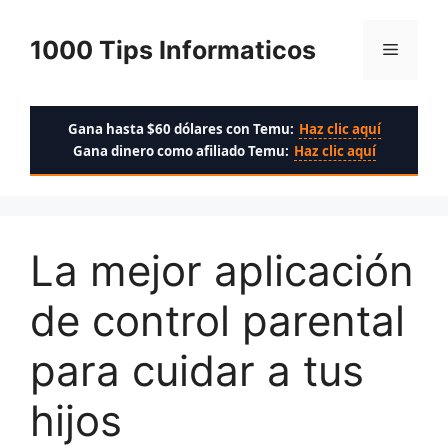
Saltar
al
1000 Tips Informaticos
Menú
contenido
Gana hasta $60 dólares con Temu:
Haz clic aquí
Gana dinero como afiliado Temu:
Haz clic aquí
La mejor aplicación
de control parental
para cuidar a tus
hijos