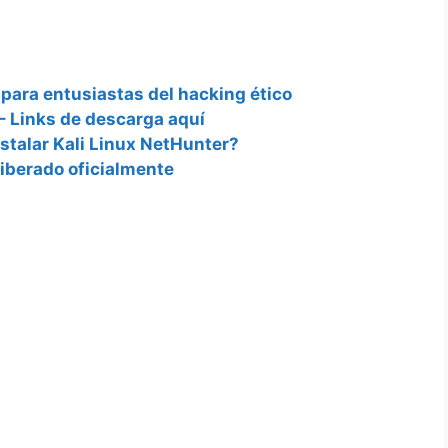
 para entusiastas del hacking ético
 – Links de descarga aquí
stalar Kali Linux NetHunter?
liberado oficialmente