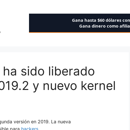
Gana hasta $60 dólares co
Gana dinero como afili
o
 ha sido liberado
19.2 y nuevo kernel
egunda versión en 2019. La nueva
nible para
hackers