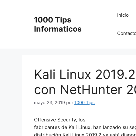
Saltar
al
Inicio
1000 Tips
contenido
Informaticos
Contact
Kali Linux 2019.2
con NetHunter 20
mayo 23, 2019
por
1000 Tips
O
ffensive Security, los
fabricantes de Kali Linux, han lanzado su s
distribución Kali Linux 2019.2 ya está dispo