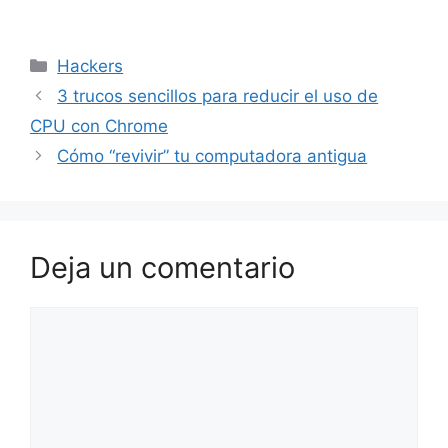
Categorías
Hackers
3 trucos sencillos para reducir el uso de
CPU con Chrome
Cómo “revivir” tu computadora antigua
Deja un comentario
Comentario