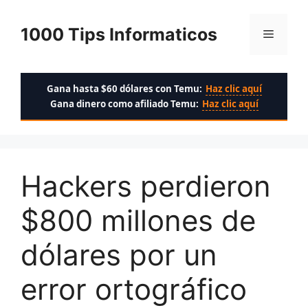
Saltar
al
1000 Tips Informaticos
Menú
contenido
Gana hasta $60 dólares con Temu:
Haz clic aquí
Gana dinero como afiliado Temu:
Haz clic aquí
Hackers perdieron
$800 millones de
dólares por un
error ortográfico