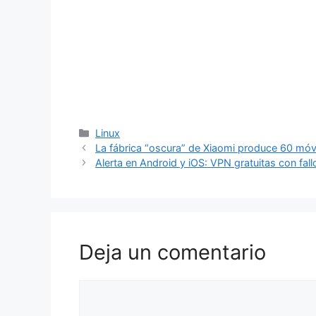
Categorías
Linux
La fábrica “oscura” de Xiaomi produce 60 móv
Alerta en Android y iOS: VPN gratuitas con fa
Deja un comentario
Comentario