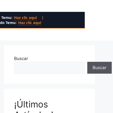
n Temu:
Haz clic aquí
|
ado Temu:
Haz clic aquí
Buscar
Buscar
¡Últimos