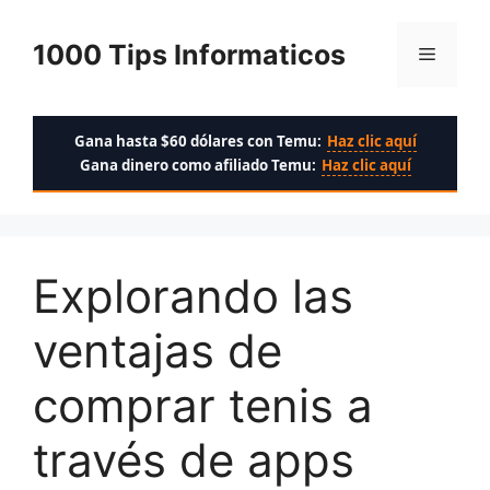
Saltar
al
1000 Tips Informaticos
Menú
contenido
Gana hasta $60 dólares con Temu:
Haz clic aquí
Gana dinero como afiliado Temu:
Haz clic aquí
Explorando las
ventajas de
comprar tenis a
través de apps